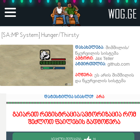
WOG.GE
[SA:MP System] Hunger/Thirsty
შიმშილის/
დასახელება:
წყურვილის სისტემა
Jax Teller
ავტორი:
github.com
ატვირთულია:
ეს არის შიმშილის
აღწერა:
და წყურვილის სისტემა
დატესტილია სიახლე?
არა
გაიარეთ რეგისტრაცია/ავტორიზაცია რომ
შეძლოთ ფაილების გადმოწერა
ᲡᲘᲐᲮᲚᲘᲡ ᲨᲔᲤᲐᲡᲔᲑᲐ
14