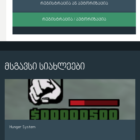
რეგისტრაცია ან ავტორიზაცია
ᲠᲔᲒᲘᲡᲢᲠᲐᲪᲘᲐ / ᲐᲕᲢᲝᲠᲘᲖᲐᲪᲘᲐ
მსგავსი სიახლეები
Hunger System