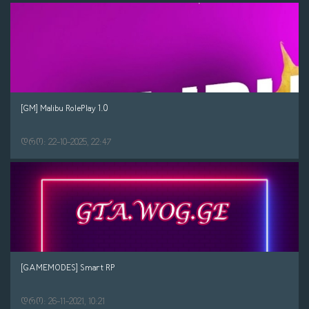
[GM] Malibu RolePlay 1.0
დრო: 22-10-2025, 22:47
[GAMEMODES] Smart RP
დრო: 26-11-2021, 10:21