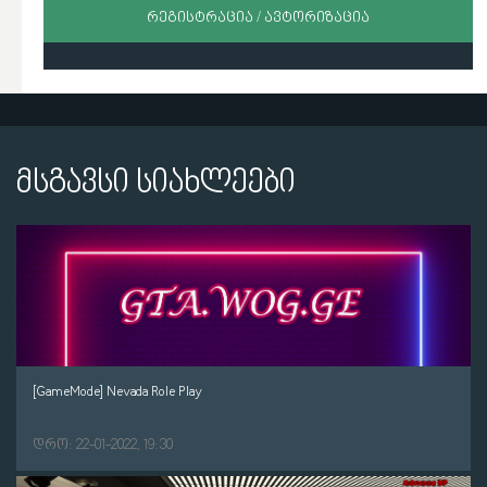
ᲠᲔᲒᲘᲡᲢᲠᲐᲪᲘᲐ / ᲐᲕᲢᲝᲠᲘᲖᲐᲪᲘᲐ
მსგავსი სიახლეები
[GameMode] Nevada Role Play
დრო: 22-01-2022, 19:30