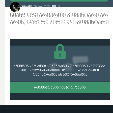
2 307
02 Aug 2021
0
TEZO
სიახლეზე არცერთი კომენტარი არ
არის, დაწერე პირველი კომენტარი
სტუმრებს არ აქვთ კომენტარის დატოვების უფლება.
მეტი უფლებებისთვის თქვენ უნდა გაიაროთ
რეგისტრაცია ან ავტორიზაცია
ᲠᲔᲒᲘᲡᲢᲠᲐᲪᲘᲐ / ᲐᲕᲢᲝᲠᲘᲖᲐᲪᲘᲐ