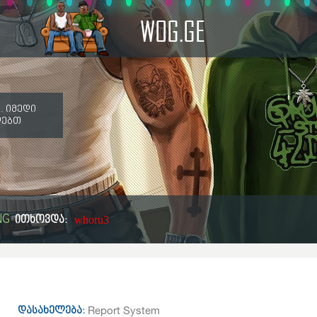
WOG.GE
. იმედი
ღებთ
NG
ითხოვდა:
whoru3
Report System
დასახელება: