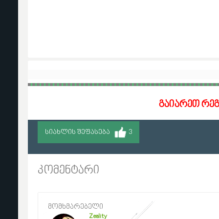
გაიარეთ რე
ᲡᲘᲐᲮᲚᲘᲡ ᲨᲔᲤᲐᲡᲔᲑᲐ
3
კომენტარი
მომხმარებელი
Zeality