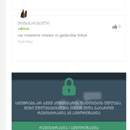
მომხმარებელი
0
rekhvo
ver viwererror miwers ro gadavdiar linkze
რეპორტი
სტუმრებს არ აქვთ კომენტარის დატოვების უფლება.
მეტი უფლებებისთვის თქვენ უნდა გაიაროთ
რეგისტრაცია ან ავტორიზაცია
ᲠᲔᲒᲘᲡᲢᲠᲐᲪᲘᲐ / ᲐᲕᲢᲝᲠᲘᲖᲐᲪᲘᲐ