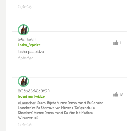
რეპორტი
სტუმარი
1
Lasha_Papidze
lasha paapidze
რეპორტი
მომხმარებელი
18
levani markoidze
#Launcheri
Salami Bijebo VInme Damexmaret Ra Genuine
Launcher'ze Ro Shemovdivar Miwers "Dafiqsirebulia
Shecdoma' Vinme Damexmaret Da Vinc Icit Madloba
Winaswar <3
რეპორტი