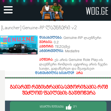
WOG.GE
[Launcher] Genuine-RP ლაუნჩერი v2
Genuine-RP ლაუნჩერი
დასახელება:
0.2
ვერსია:
TEZO(მე)
ავტორი:
Mediafire
ატვირთულია:
ეს არის Genuine Role Play-ის
აღწერა:
ლაუნჩერი რომლის ავტორიც არის ჩვენი
საიტი, გადაწერეთ და შეაფასეთ
დატესტილია სიახლე?
არა
გაიარეთ რეგისტრაცია/ავტორიზაცია რომ
შეძლოთ ფაილების გადმოწერა
ᲡᲘᲐᲮᲚᲘᲡ ᲨᲔᲤᲐᲡᲔᲑᲐ
371