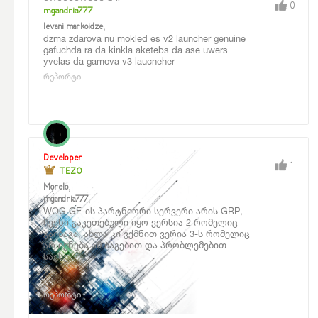
0
mgandria777
,
levani markoidze
dzma zdarova nu mokled es v2 launcher genuine
gafuchda ra da kinkla aketebs da ase uwers
yvelas da gamova v3 laucneher
რეპორტი
Developer
1
TEZO
,
Morelo
,
mgandria777
WOG.GE-ის პარტნიორი სერვერი არის GRP,
ჩვენი გაკეთებული იყო ვერსია 2 რომელიც
გაიბაგა, ახლა კი ვქმნით ვერია 3-ს რომელიც
არ იქნება ამ ბაგებით და პრობლემებით
სავსე
რეპორტი