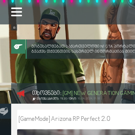
მოგესალმებათ საქართველოში N1 GTA პორტალი
გვაქვს თქვენთვის სასურველ ინფორმაციას მიი
ᲗᲮᲝᲕᲜᲔᲑᲘ:
[GM] NEW GENERATION GAMI
ᲗᲮᲝᲕᲜᲐ ᲐᲐᲡᲠᲣᲚᲐ:
TEZO
/ ᲓᲠᲝ:
16-04-2024, 17:18
[GameMode] Arizona RP Perfect 2.0