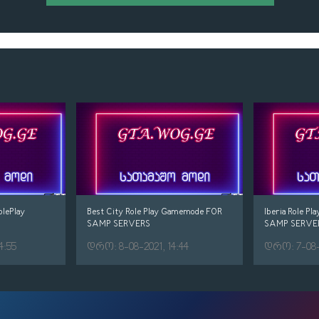
lePlay
Best City Role Play Gamemode FOR
Iberia Role 
SAMP SERVERS
SAMP SERVE
4:55
დრო: 8-08-2021, 14:44
დრო: 7-08-2