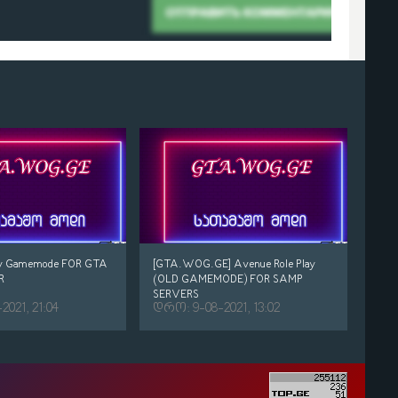
Play Gamemode FOR GTA
[GTA.WOG.GE] Avenue Role Play
R
(OLD GAMEMODE) FOR SAMP
SERVERS
021, 21:04
დრო: 9-08-2021, 13:02