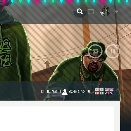
ჩვენ უკვე
8049
ვართ