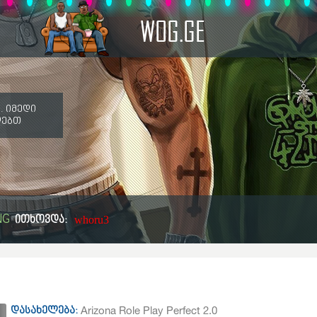
WOG.GE
. იმედი
ღებთ
NG
ითხოვდა:
whoru3
Arizona Role Play Perfect 2.0
დასახელება: