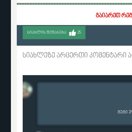
გაიარეთ რე
ᲡᲘᲐᲮᲚᲘᲡ ᲨᲔᲤᲐᲡᲔᲑᲐ
25
სიახლეზე არცერთი კომენტარი ა
მეტი 