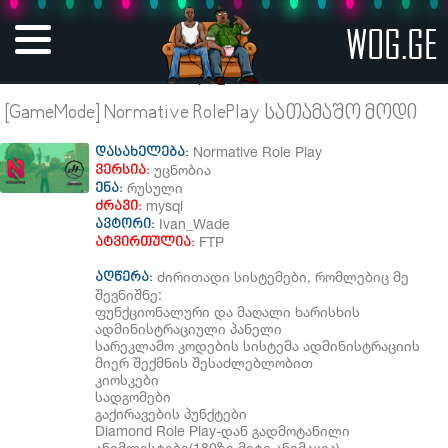
WOG.GE
[GameMode] Normative RolePlay სათამაშო მოდი
Normative Role Play
დასახელება:
უცნობია
ვერსია:
რუსული
ენა:
mysql
ძრავი:
Ivan_Wade
ავტორი:
FTP
ატვირთულია:
ძირითადი სისტემები, რომლებიც მე
აღწერა:
შევნიშნე:
ფუნქციონალური და მაღალი ხარისხის
ადმინისტრაციული პანელი
სარეკლამო კოდების სისტემა ადმინისტრაციის
მიერ შექმნის შესაძლებლობით
კიოსკები
სადგომები
გაქირავების პუნქტები
Diamond Role Play-დან გადმოტანილი
ანიმლისტები(180ზე მეტი ანიმაცია)