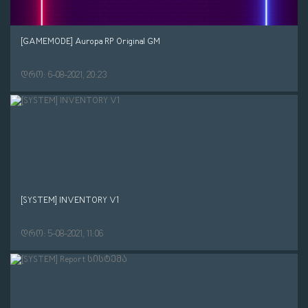
[GAMEMODE] Auropa RP Original GM
დრო: 6-08-2021, 20:23
[SYSTEM] INVENTORY V1
დრო: 5-08-2021, 11:06