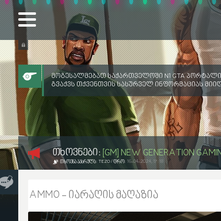
მოგესალმებათ საქართველოში N1 GTA პორტალი
გვაქვს თქვენთვის სასურველ ინფორმაციას მიი
ᲗᲮᲝᲕᲜᲔᲑᲘ:
[GM] NEW GENERATION GAMI
ᲗᲮᲝᲕᲜᲐ ᲐᲐᲡᲠᲣᲚᲐ:
TEZO
/ ᲓᲠᲝ:
16-04-2024, 17:18
AMMO - იარაღის მაღაზია