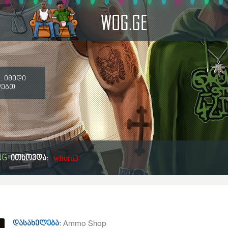
WOG.GE
. იმედი
ღებთ
NG
ითხოვდა:
whoru3
Ammo Shop
დასახელება: