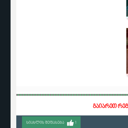
გაიარეთ რე
ᲡᲘᲐᲮᲚᲘᲡ ᲨᲔᲤᲐᲡᲔᲑᲐ
1