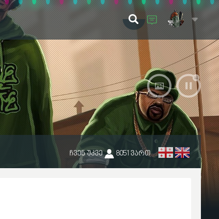
ჩვენ უკვე
8051
ვართ