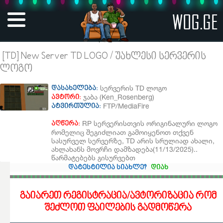
WOG.GE
[TD] New Server TD LOGO / უახლესი სერვერის
ლოგო
სერვერის TD ლოგო
დასახელება:
ჯაბა (Ken_Rosenberg)
ავტორი:
FTP/MediaFire
ატვირთულია:
RP სერვერისთვის ორიგინალური ლოგო
აღწერა:
რომელიც შეგიძლიათ გამოიყენოთ თქვენ
სასურველ სერვერზე, TD არის სრულიად ახალი,
ახლახანს მოვრჩი დამზადება(11/13/2025)..
წარმატებებს გისურვებთ
დატესტილია სიახლე?
დიახ
გაიარეთ რეგისტრაცია/ავტორიზაცია რომ
შეძლოთ ფაილების გადმოწერა