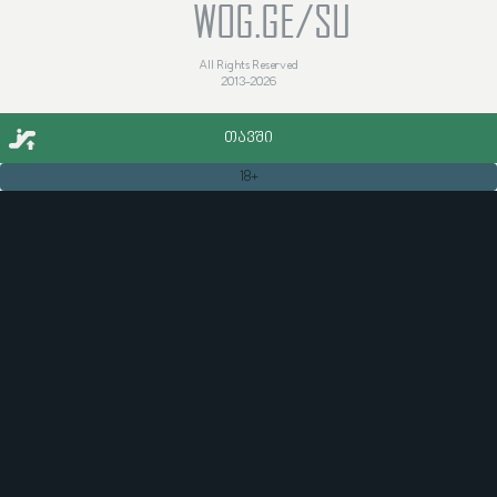
WOG.GE/SU
All Rights Reserved
2013-2026
ᲗᲐᲕᲨᲘ
18+