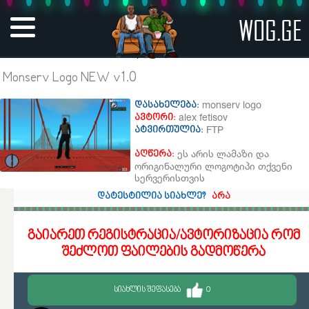
WOG.GE
Monserv Logo NEW v1.0
monserv logo
დასახელება:
alex fetisov
ავტორი:
FTP
ატვირთულია:
ეს არის ლამაზი და
აღწერა:
ორიგინალური ლოგოტიპი თქვენი
სერვერისთვის
დატესტილია სიახლე?
არა
გაიარეთ რეგისტრაცია/ავტორიზაცია რომ
შეძლოთ ფაილების გადმოწერა
ᲡᲘᲐᲮᲚᲘᲡ ᲨᲔᲤᲐᲡᲔᲑᲐ
0