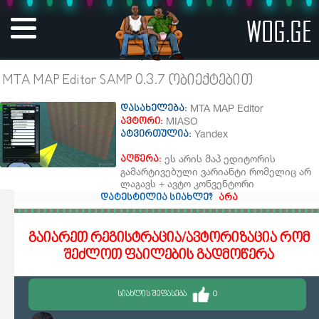
WOG.GE
MTA MAP Editor SAMP 0.3.7 ობიექტებით
MTA MAP Editor
დასახელება:
MIASO​
ავტორი:
Yandex
ატვირთულია:
ეს არის მაპ ედიტორის
აღწერა:
გამარტივებული ვარიანტი რომელიც არ
ლაგავს + ავტო კონვენტორი
დატესტილია სიახლე?
არა
გაიარეთ რეგისტრაცია/ავტორიზაცია რომ
შეძლოთ ფაილების გადმოწერა
ᲡᲘᲐᲮᲚᲘᲡ ᲨᲔᲤᲐᲡᲔᲑᲐ
0