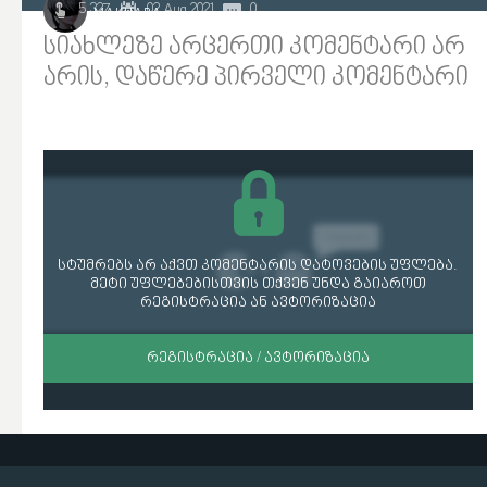
5 327
02 Aug 2021
0
MAKHARA
სიახლეზე არცერთი კომენტარი არ
არის, დაწერე პირველი კომენტარი
სტუმრებს არ აქვთ კომენტარის დატოვების უფლება.
მეტი უფლებებისთვის თქვენ უნდა გაიაროთ
რეგისტრაცია ან ავტორიზაცია
ᲠᲔᲒᲘᲡᲢᲠᲐᲪᲘᲐ / ᲐᲕᲢᲝᲠᲘᲖᲐᲪᲘᲐ