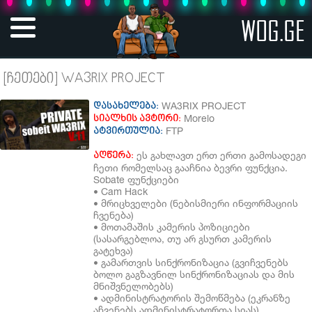
WOG.GE
[ჩეთები] WA3RIX PROJECT
WA3RIX PROJECT
დასახელება:
Morelo
სიალხის ავტორი:
FTP
ატვირთულია:
ეს გახლავთ ერთ ერთი გამოსადეგი
აღწერა:
ჩეთი რომელსაც გააჩნია ბევრი ფუნქცია.
Sobate ფუნქციები
• Cam Hack
• მრიცხველები (ნებისმიერი ინფორმაციის
ჩვენება)
• მოთამაშის კამერის პოზიციები
(სასარგებლოა, თუ არ გსურთ კამერის
გატეხვა)
• გამართვის სინქრონიზაცია (გვიჩვენებს
ბოლო გაგზავნილ სინქრონიზაციას და მის
მნიშვნელობებს)
• ადმინისტრატორის შემოწმება (ეკრანზე
აჩვენებს ადმინისტრატორთა სიას)