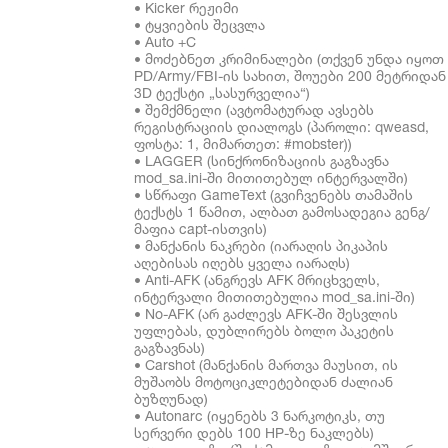
• Kicker რეჟიმი
• ტყვიების შეცვლა
• Auto +C
• მოძებნეთ კრიმინალები (თქვენ უნდა იყოთ
PD/Army/FBI-ის სახით, შოუები 200 მეტრიდან
3D ტექსტი „სასურველია“)
• შემქმნელი (ავტომატურად ავსებს
რეგისტრაციის დიალოგს (პაროლი: qweasd,
ფოსტა: 1, მიმართეთ: #mobster))
• LAGGER (სინქრონიზაციის გაგზავნა
mod_sa.ini-ში მითითებულ ინტერვალში)
• სწრაფი GameText (გვიჩვენებს თამაშის
ტექსტს 1 წამით, ალბათ გამოსადეგია გენგ/
მაფია capt-ისთვის)
• მანქანის ნაკრები (იარაღის პიკაპის
აღებისას იღებს ყველა იარაღს)
• Anti-AFK (ანგრევს AFK მრიცხველს,
ინტერვალი მითითებულია mod_sa.ini-ში)
• No-AFK (არ გაძლევს AFK-ში შესვლის
უფლებას, დუბლირებს ბოლო პაკეტის
გაგზავნას)
• Carshot (მანქანის მართვა მაუსით, ის
მუშაობს მოტოციკლეტებიდან ძალიან
ბუზღუნად)
• Autonarc (იყენებს 3 ნარკოტიკს, თუ
სერვერი დებს 100 HP-ზე ნაკლებს)