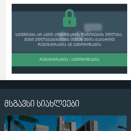
სტუმრებს არ აქვთ კომენტარის დატოვების უფლება.
მეტი უფლებებისთვის თქვენ უნდა გაიაროთ
რეგისტრაცია ან ავტორიზაცია
ᲠᲔᲒᲘᲡᲢᲠᲐᲪᲘᲐ / ᲐᲕᲢᲝᲠᲘᲖᲐᲪᲘᲐ
მსგავსი სიახლეები