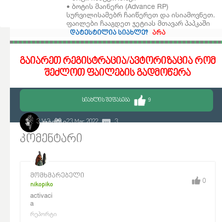
• ბოტის მაინერი (Advance RP)
სურვილისამებრ ჩაიწერეთ და ისიამოვნეთ.
ფაილები ჩააგდეთ ჯეტიას მთავარ პაპკაში
დატესტილია სიახლე?
არა
გაიარეთ რეგისტრაცია/ავტორიზაცია რომ
შეძლოთ ფაილების გადმოწერა
ᲡᲘᲐᲮᲚᲘᲡ ᲨᲔᲤᲐᲡᲔᲑᲐ
9
3 143
23 Mar 2022
3
MORELO
კომენტარი
მომხმარებელი
0
nikopiko
activaci
a
რეპორტი