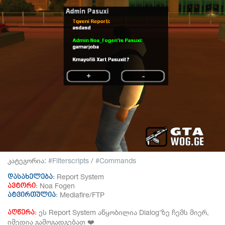
კატეგორია:
Filterscripts
/
Commands
Report System
დასახელება:
Noa Fogen
ავტორი:
Mediafire/FTP
ატვირთულია:
ეს Report System აწყობილია Dialog'ზე ჩემს მიერ,
აღწერა:
იმედია გამოგადგებათ
❤️