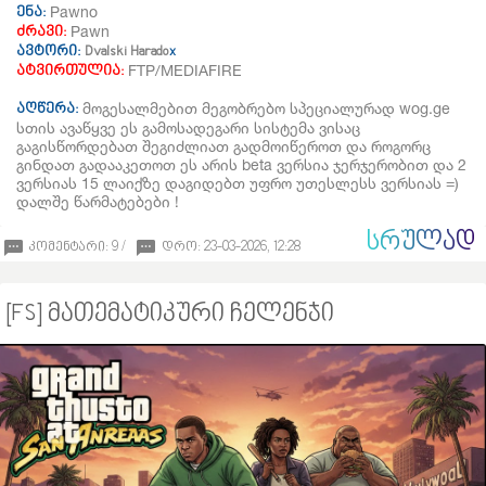
Pawno
ენა:
Pawn
ძრავი:
ავტორი:
Dvalski Harado
x
FTP/MEDIAFIRE
ატვირთულია:
მოგესალმებით მეგობრებო სპეციალურად wog.ge
აღწერა:
სთის ავაწყვე ეს გამოსადეგარი სისტემა ვისაც
გაგისწორდებათ შეგიძლიათ გადმოიწეროთ და როგორც
გინდათ გადააკეთოთ ეს არის beta ვერსია ჯერჯერობით და 2
ვერსიას 15 ლაიქზე დაგიდებთ უფრო უთესლესს ვერსიას =)
დალშე წარმატებები !
ᲡᲠᲣᲚᲐᲓ
კომენტარი: 9 /
დრო: 23-03-2026, 12:28
[FS] მათემატიკური ჩელენჯი