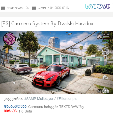
ᲡᲠᲣᲚᲐᲓ
კომენტარი: 0 /
დრო: 7-04-2026, 00:16
[FS] Carmenu System By Dvalski Haradox
კატეგორია:
SAMP Muliplayer
/
Filterscripts
Carmenu სისტემა TEXTDRAW ზე
დასახელება:
1.0 Beta
ვერსია: