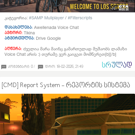
კატეგორია:
SAMP Muliplayer
/
Filterscripts
Awellenada Voice Chat
დასახელება:
Tikina
ავტორი:
Drive Google
ატვირთულია:
ძველია მარა მაინც გამართულად მუშაობს ლამაზი
აღწერა:
Voice Chat არის :) თურამე ვერ გაიგეთ მომწერეთ[b][/b]
ᲡᲠᲣᲚᲐᲓ
კომენტარი: 0 /
დრო: 18-02-2026, 21:49
[CMD] Report System - რეპორტის სისტემა