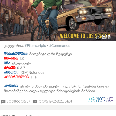
კატეგორია:
Filterscripts
/
Commands
მათემატიკური ჩელენჯი
დასახელება:
1.0
ვერსია:
ინგლისური
ენა:
0.3.7
ძრავი:
[GM]Notorious
ავტორი:
FTP
ატვირთულია:
ეს არის მათემატიკური ჩელენჯი სერვერზე მყოფი
აღწერა:
მოთამაშეებისთვის ფულადი წახალისების მიზნით.
ᲡᲠᲣᲚᲐᲓ
კომენტარი: 0 /
დრო: 19-02-2026, 04:04