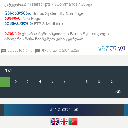
კატეგორია:
Filterscripts
/
Commands
/
სხვა
Bonus System By Noa Fogen
დასახელება:
Noa Fogen
ავტორი:
FTP & Mediafire
ატვირთულია:
ეს არის ჩემი აწყობილი Bonus System დიდი
აღწერა:
არაფერია მარა ჩაიწერეთ ვისაც გინდათ
ᲡᲠᲣᲚᲐᲓ
კომენტარი: 1 /
დრო: 25-10-2024, 22:26
უკან
1
2
3
4
5
6
7
8
9
10
წინ
პარტნიორები