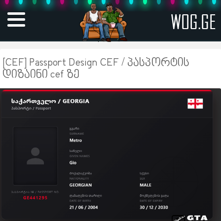
WOG.GE
[CEF] Passport Design CEF / პასპორტის
დიზაინი cef ზე