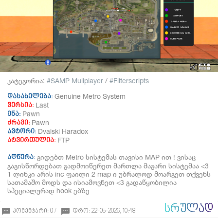
კატეგორია:
SAMP Muliplayer
/
Filterscripts
Genuine Metro System
დასახელება:
Last
ვერსია:
Pawn
ენა:
Pawn
ძრავი:
Dvalski Haradox
ავტორი:
FTP
ატვირთულია:
გიდებთ Metro სისტემას თავისი MAP ით ! ვისაც
აღწერა:
გაგისწორდებათ გადმოიწერეთ მართლა მაგარი სისტემაა <3
1 ლინკი არის inc ფაილი 2 map ი უბრალოდ მოარგეთ თქვენს
სათამაშო მოდს და ისიამოვნეთ <3 გადაწყობილია
სპეციალურად hook ებზე
ᲡᲠᲣᲚᲐᲓ
კომენტარი: 0 /
დრო: 22-05-2026, 10:48