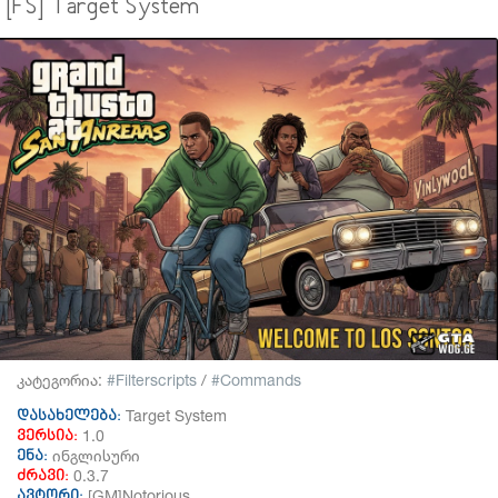
[FS] Target System
კატეგორია:
Filterscripts
/
Commands
Target System
დასახელება:
1.0
ვერსია:
ინგლისური
ენა:
0.3.7
ძრავი:
[GM]Notorious
ავტორი: