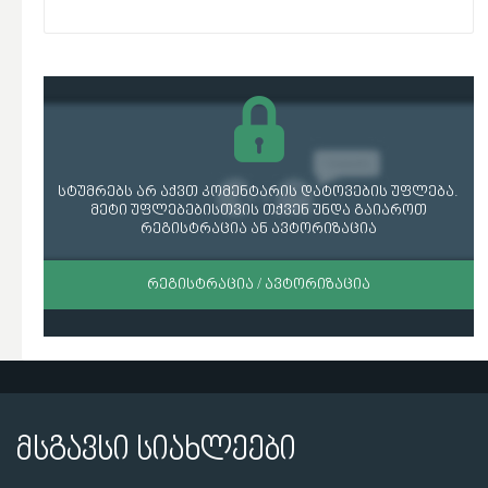
სტუმრებს არ აქვთ კომენტარის დატოვების უფლება.
მეტი უფლებებისთვის თქვენ უნდა გაიაროთ
რეგისტრაცია ან ავტორიზაცია
ᲠᲔᲒᲘᲡᲢᲠᲐᲪᲘᲐ / ᲐᲕᲢᲝᲠᲘᲖᲐᲪᲘᲐ
მსგავსი სიახლეები