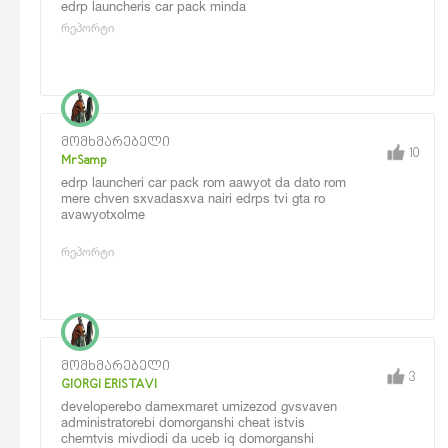
edrp launcheris car pack minda
რეპორტი
მომხმარებელი
10
MrSamp
edrp launcheri car pack rom aawyot da dato rom
mere chven sxvadasxva nairi edrps tvi gta ro
avawyotxolme
რეპორტი
მომხმარებელი
3
GIORGI ERISTAVI
developerebo damexmaret umizezod gvsvaven
administratorebi domorganshi cheat istvis
chemtvis mivdiodi da uceb iq domorganshi