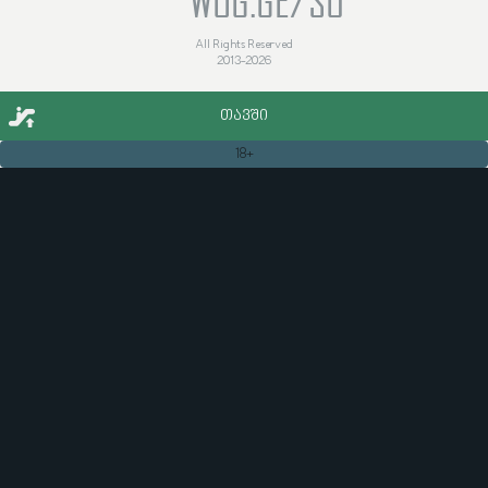
WOG.GE/SU
All Rights Reserved
2013-2026
ᲗᲐᲕᲨᲘ
18+