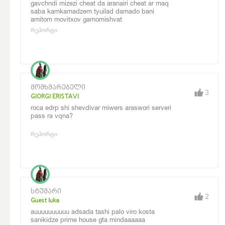
gavchndi mizezi cheat da aranairi cheat ar maq
saba kamkamadzem tyuilad damado bani
amitom movitxov gamomishvat
რეპორტი
მომხმარებელი
3
GIORGI ERISTAVI
roca edrp shi shevdivar miwers araswori serveri
pass ra vqna?
რეპორტი
სტუმარი
2
Guest luka
auuuuuuuuuu adsada tashi palo viro kosta
sanikidze prime house gta mindaaaaaa