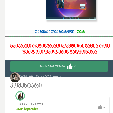
დატესტილია სიახლე?
დიახ
გაიარეთ რეგისტრაცია/ავტორიზაცია რომ
შეძლოთ ფაილების გადმოწერა
ᲡᲘᲐᲮᲚᲘᲡ ᲨᲔᲤᲐᲡᲔᲑᲐ
229
49 058
30 Jan 2023
7
KINGXKATANX
კომენტარი
მომხმარებელი
6
Levanikapanadze