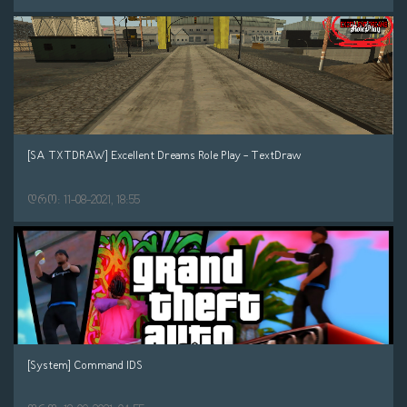
[SA TXTDRAW] Excellent Dreams Role Play - TextDraw
დრო: 11-08-2021, 18:55
[System] Command IDS