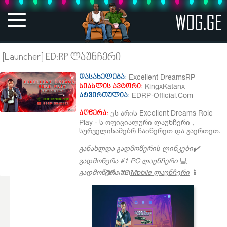
WOG.GE
[Launcher] ED:RP ლაუნჩერი
Excellent DreamsRP
დასახელება:
KingxKatanx
სიახლის ავტორი:
EDRP-Official.Com
ატვირთულია:
ეს არის Excellent Dreams Role
აღწერა:
Play - ს ოფიციალური ლაუნჩერი ,
სურველისამებრ ჩაიწერეთ და გაერთეთ.
განახლდა გადმოწერის ლინკები
✔️
გადმოწერა #1
PC ლაუნჩერი
💻
გადმოწერა #2
Mobile ლაუნჩერი
📱
სურათები