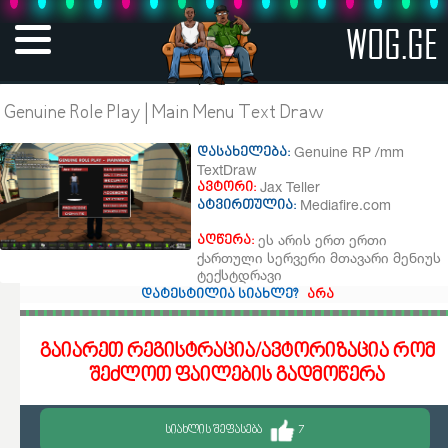
WOG.GE
Genuine Role Play | Main Menu Text Draw
Genuine RP /mm
დასახელება:
TextDraw
Jax Teller
ავტორი:
Mediafire.com
ატვირთულია:
ეს არის ერთ ერთი
აღწერა:
ქართული სერვერი მთავარი მენიუს
ტექსტდრავი
დატესტილია სიახლე?
არა
გაიარეთ რეგისტრაცია/ავტორიზაცია რომ
შეძლოთ ფაილების გადმოწერა
ᲡᲘᲐᲮᲚᲘᲡ ᲨᲔᲤᲐᲡᲔᲑᲐ
7