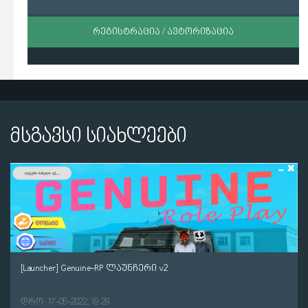
ᲠᲔᲒᲘᲡᲢᲠᲐᲪᲘᲐ / ᲐᲕᲢᲝᲠᲘᲖᲐᲪᲘᲐ
მსგავსი სიახლეები
[Launcher] Genuine-RP ლაუნჩერი v2
დრო: 17-05-2022, 19:28