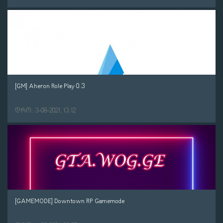
[GM] Aheron Role Play 0.3
დრო: 3-08-2021, 13:12
[GAMEMODE] Downtown RP Gamemode