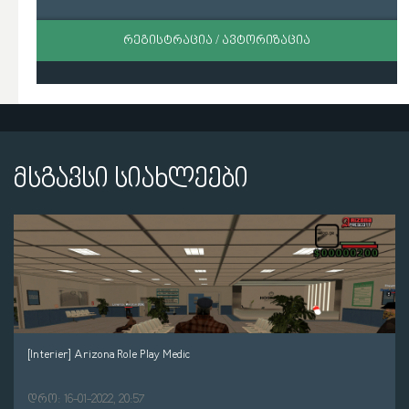
ᲠᲔᲒᲘᲡᲢᲠᲐᲪᲘᲐ / ᲐᲕᲢᲝᲠᲘᲖᲐᲪᲘᲐ
მსგავსი სიახლეები
[Interier] Arizona Role Play Medic
დრო: 16-01-2022, 20:57