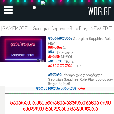
WOG.GE
[GAMEMODE] - Georgian Sapphire Role Play | NEW EDIT
Georgian Sapphire Role
დასახელება:
Play
3.1
ვერსია:
ქართული
ენა:
MYSQL
ძრავი:
Tikina
ავტორი:
FTP
ატვირთულია:
ახალი დაედითებული
აღწერა:
Georgian Sapphire Role Play სათამაშო
მოდი ჩემგან !
დატესტილია სიახლე?
არა
გაიარეთ რეგისტრაცია/ავტორიზაცია რომ
შეძლოთ ფაილების გადმოწერა