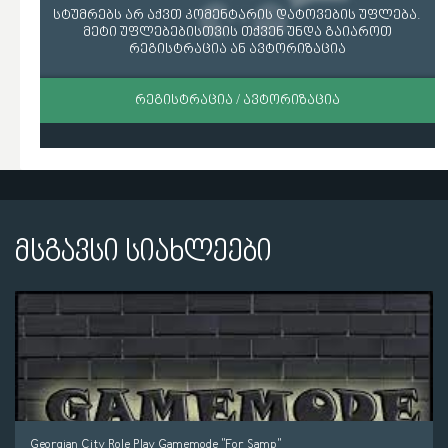
სტუმრებს არ აქვთ კომენტარის დატოვების უფლება.
მეტი უფლებებისთვის თქვენ უნდა გაიაროთ
რეგისტრაცია ან ავტორიზაცია
ᲠᲔᲒᲘᲡᲢᲠᲐᲪᲘᲐ / ᲐᲕᲢᲝᲠᲘᲖᲐᲪᲘᲐ
მსგავსი სიახლეები
Georgian City Role Play Gamemode "For Samp"