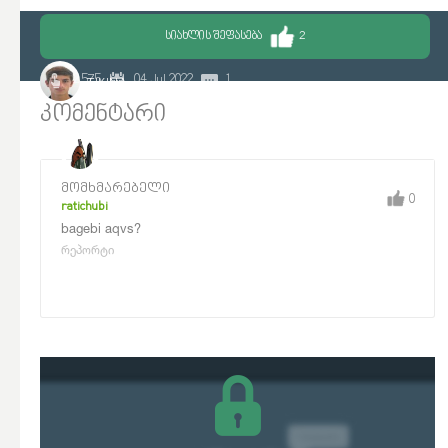
ᲡᲘᲐᲮᲚᲘᲡ ᲨᲔᲤᲐᲡᲔᲑᲐ
2
2 575
04 Jul 2022
1
TIKINA
კომენტარი
მომხმარებელი
0
ratichubi
bagebi aqvs?
რეპორტი