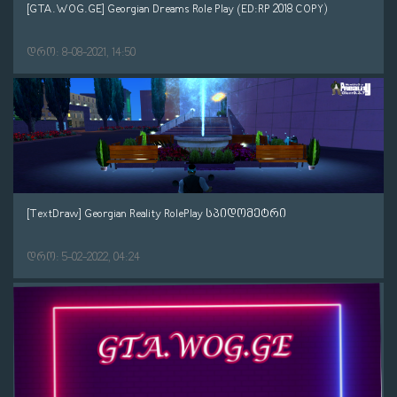
[GTA.WOG.GE] Georgian Dreams Role Play (ED:RP 2018 COPY)
დრო: 8-08-2021, 14:50
[TextDraw] Georgian Reality RolePlay სპიდომეტრი
დრო: 5-02-2022, 04:24