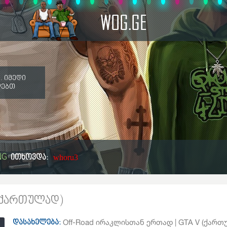
WOG.GE
. იმედი
ღებთ
NG
ითხოვდა:
whoru3
 (ქართულად)
Off-Road ირაკლისთან ერთად | GTA V (ქართ
დასახელება: