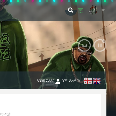
ჩვენ უკვე
8051
ვართ
ულად)