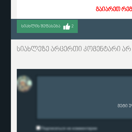
გაიარეთ რე
ᲡᲘᲐᲮᲚᲘᲡ ᲨᲔᲤᲐᲡᲔᲑᲐ
2
სიახლეზე არცერთი კომენტარი არ
მეტი 