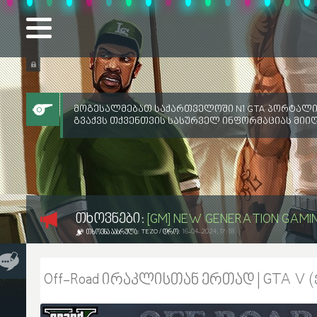
მოგესალმებათ საქართველოში N1 GTA პორტალი
გვაქვს თქვენთვის სასურველ ინფორმაციას მიი
ᲗᲮᲝᲕᲜᲔᲑᲘ:
[GM] NEW GENERATION GAMI
ᲗᲮᲝᲕᲜᲐ ᲐᲐᲡᲠᲣᲚᲐ:
TEZO
/ ᲓᲠᲝ:
16-04-2024, 17:18
Off-Road ირაკლისთან ერთად | GTA V