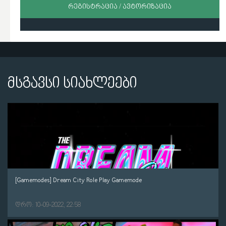
ᲠᲔᲒᲘᲡᲢᲠᲐᲪᲘᲐ / ᲐᲕᲢᲝᲠᲘᲖᲐᲪᲘᲐ
მსგავსი სიახლეები
[Gamemodes] Dream City Role Play Gamemode
დრო: 10-09-2022, 22:58