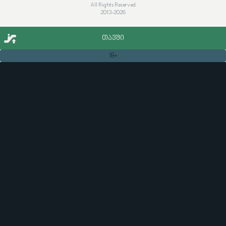
All Rights Reserved
2013-2026
ᲗᲐᲕᲨᲘ
18+