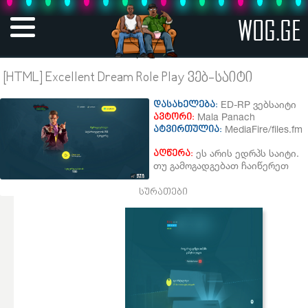
WOG.GE
[HTML] Excellent Dream Role Play ვებ-საიტი
ED-RP ვებსაიტი
დასახელება:
Mala Panach
ავტორი:
MediaFire/files.fm
ატვირთულია:
ეს არის ედრპს საიტი.
აღწერა:
თუ გამოგადგებათ ჩაიწერეთ
სურათები