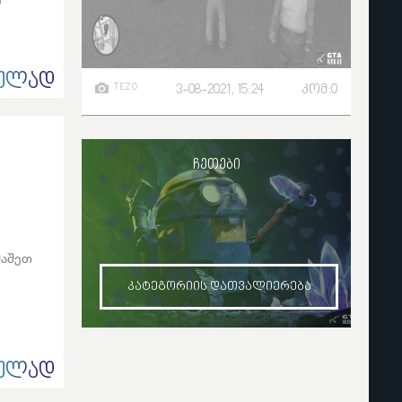
ᲣᲚᲐᲓ
TEZO
3-08-2021, 15:24
კომ:0
ᲩᲔᲗᲔᲑᲘ
მაშეთ
ᲙᲐᲢᲔᲒᲝᲠᲘᲘᲡ ᲓᲐᲗᲕᲐᲚᲘᲔᲠᲔᲑᲐ
ᲣᲚᲐᲓ