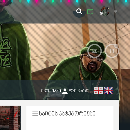
ჩვენ უკვე
8041
ვართ
ᲡᲐᲘᲢᲘᲡ ᲙᲐᲢᲔᲒᲝᲠᲘᲔᲑᲘ