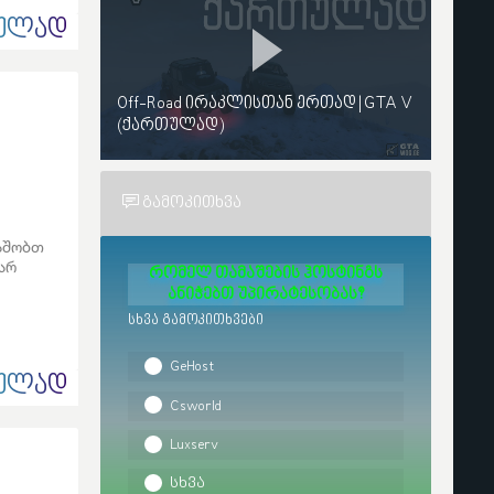
ᲣᲚᲐᲓ
Off-Road ირაკლისთან ერთად | GTA V
(ქართულად)
ᲒᲐᲛᲝᲙᲘᲗᲮᲕᲐ
მაშობთ
არ
რომელ თამაშების ჰოსტინგს
ანიჭებთ უპირატესობას?
სხვა გამოკითხვები
GeHost
ᲣᲚᲐᲓ
Csworld
Luxserv
სხვა