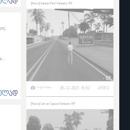
ᲣᲚᲐᲓ
[News] Ganton Park Fantastic RP
 PC
 ,
KingxKatanx
28-12-2021, 18:42
კომ:0
ᲣᲚᲐᲓ
[News] Server Spawn Fantastic RP