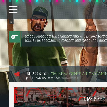
მოგესალმებათ საქართველოში N1 GTA პორტალი
გვაქვს თქვენთვის სასურველ ინფორმაციას მიი
ᲗᲮᲝᲕᲜᲔᲑᲘ:
[GM] NEW GENERATION GAMI
ᲗᲮᲝᲕᲜᲐ ᲐᲐᲡᲠᲣᲚᲐ:
TEZO
/ ᲓᲠᲝ:
16-04-2024, 17:18
ვერ ნახე