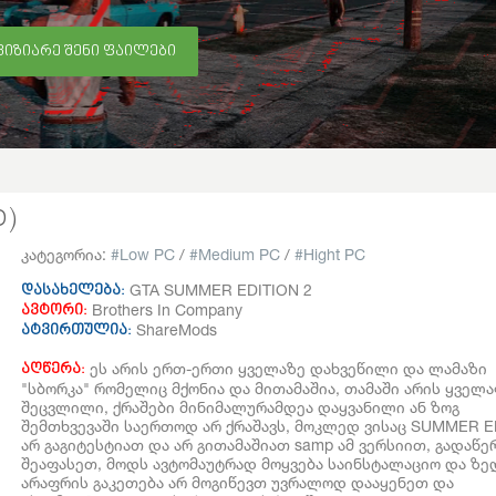
ᲕᲘᲖᲘᲐᲠᲔ ᲨᲔᲜᲘ ᲤᲐᲘᲚᲔᲑᲘ
D)
კატეგორია:
Low PC
/
Medium PC
/
Hight PC
GTA SUMMER EDITION 2
დასახელება:
Brothers In Company
ავტორი:
ShareMods
ატვირთულია:
ეს არის ერთ-ერთი ყველაზე დახვეწილი და ლამაზი
აღწერა:
"სბორკა" რომელიც მქონია და მითამაშია, თამაში არის ყველ
შეცვლილი, ქრაშები მინიმალურამდეა დაყვანილი ან ზოგ
შემთხვევაში საერთოდ არ ქრაშავს, მოკლედ ვისაც SUMMER E
არ გაგიტესტიათ და არ გითამაშიათ samp ამ ვერსიით, გადაწ
შეაფასეთ, მოდს ავტომაუტრად მოყვება საინსტალაციო და ზ
არაფრის გაკეთება არ მოგიწევთ უვრალოდ დააყენეთ და