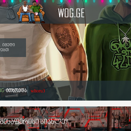
WOG.GE
. იმედი
ღებთ
NG
ითხოვდა:
whoru3
 შესაფერისი სიახლე?