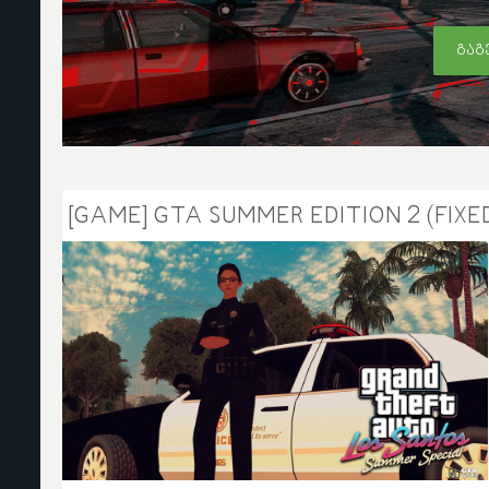
ᲒᲐᲒ
[GAME] GTA SUMMER EDITION 2 (FIXE
TEZO