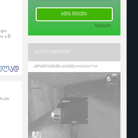
ᲮᲛᲘᲡ ᲛᲘᲪᲔᲛᲐ
შედეგები
 და
 ა.შ.
ᲐᲮᲐᲚᲘ ᲡᲥᲠᲘᲜᲔᲑᲘ
- პირადი მანქანის სისტემა | MIDNIGHT RP
ᲣᲚᲐᲓ
Low