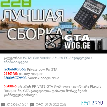
კატეგორია:
GTA: San Version
/
Low PC
/
ვიდეოები
/
მიმოხილვები
Private Low Pc GTA
დასახელება:
pluxury resquer
ავტორი:
yandex/google drive
ატვირთულია:
ეს არის PRIVATE GTA რომელიც გაგვიზიარა Pluxury
აღწერა:
Resquer-მა, GTA გათვლილია დაბალი მონაცემების
კომპიუტერებისთვის
ᲡᲠᲣᲚᲐᲓ
კომენტარი: 0 /
დრო: 20-05-2022, 20:12