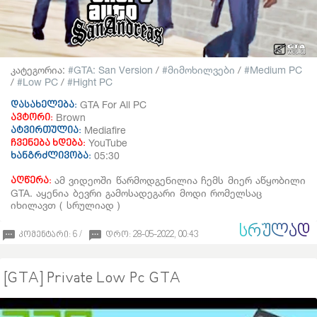
კატეგორია:
GTA: San Version
/
მიმოხილვები
/
Medium PC
/
Low PC
/
Hight PC
GTA For All PC
დასახელება:
Brown
ავტორი:
Mediafire
ატვირთულია:
YouTube
ჩვენება ხდება:
05:30
ხანგრძლივობა:
ამ ვიდეოში წარმოდგენილია ჩემს მიერ აწყობილი
აღწერა:
GTA. აყენია ბევრი გამოსადეგარი მოდი რომელსაც
იხილავთ ( სრულიად )
ᲡᲠᲣᲚᲐᲓ
კომენტარი: 6 /
დრო: 28-05-2022, 00:43
[GTA] Private Low Pc GTA