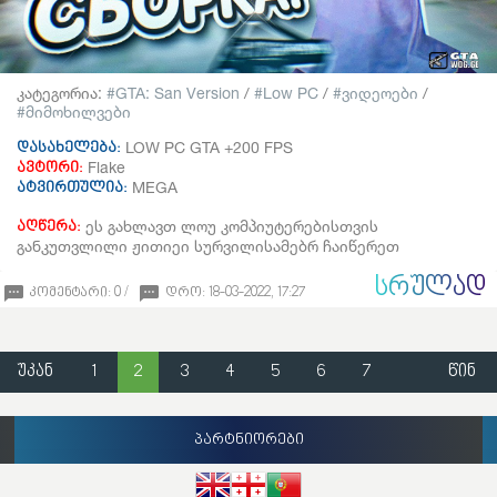
კატეგორია:
GTA: San Version
/
Low PC
/
ვიდეოები
/
მიმოხილვები
LOW PC GTA +200 FPS
დასახელება:
Flake
ავტორი:
MEGA
ატვირთულია:
ეს გახლავთ ლოუ კომპიუტერებისთვის
აღწერა:
განკუთვლილი ჟითიეი სურვილისამებრ ჩაიწერეთ
ᲡᲠᲣᲚᲐᲓ
კომენტარი: 0 /
დრო: 18-03-2022, 17:27
უკან
1
2
3
4
5
6
7
წინ
პარტნიორები