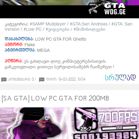
კატეგორია:
SAMP Muliplayer
/
GTA:San Andreas
/
GTA: San
Version
/
Low PC
/
ვიდეოები
/
მიმოხილვები
LOW PC GTA FOR Ghetto
დასახელება:
Flake
ავტორი:
MEGA
ატვირთულია:
ეს გახლავთ ლოუ კომპიუტერებისთვის
აღწერა:
განკუთვლილი ჟითიეი სურვილისამებრ ჩაიწერეთ !
ᲡᲠᲣᲚᲐᲓ
კომენტარი: 0 /
დრო: 19-03-2022, 19:54
[SA GTA] LOW PC GTA FOR 200MB