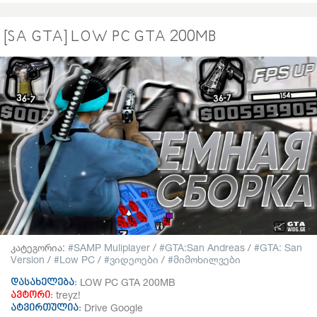
[SA GTA] LOW PC GTA 200MB
კატეგორია:
SAMP Muliplayer
/
GTA:San Andreas
/
GTA: San
Version
/
Low PC
/
ვიდეოები
/
მიმოხილვები
LOW PC GTA 200MB
დასახელება:
treyz!
ავტორი:
Drive Google
ატვირთულია: