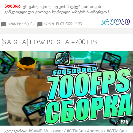
ეს გახლავთ ლოუ კომპიუტერებისთვის
აღწერა:
განკუთვლილი ჟითიეი სურვილისამებრ ჩაიწერეთ !
ᲡᲠᲣᲚᲐᲓ
კომენტარი: 0 /
დრო: 18-03-2022, 17:33
[SA GTA] LOW PC GTA +700 FPS
კატეგორია:
SAMP Muliplayer
/
GTA:San Andreas
/
GTA: San