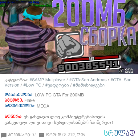
კატეგორია:
SAMP Muliplayer
/
GTA:San Andreas
/
GTA: San
Version
/
Low PC
/
ვიდეოები
/
მიმოხილვები
LOW PC GTA For 200MB
დასახელება:
Flake
ავტორი:
MEGA
ატვირთულია:
ეს გახლავთ ლოუ კომპიუტერებისთვის
აღწერა:
განკუთვლილი ჟითიეი სურვილისამებრ ჩაიწერეთ !
ᲡᲠᲣᲚᲐᲓ
კომენტარი: 0 /
დრო: 18-03-2022, 17:35