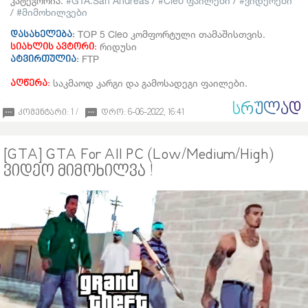
კატეგორია:
GTA:San Andreas
/
Cleo ფაილები
/
ვიდეოები
/
მიმოხილვები
TOP 5 Cleo კომფორტული თამაშისთვის.
დასახელება:
რიდუსი
სიახლის ავტორი:
FTP
ატვირთულია:
საკმაოდ კარგი და გამოსადეგი ფაილები.
აღწერა:
ᲡᲠᲣᲚᲐᲓ
კომენტარი: 1 /
დრო: 6-06-2022, 16:41
[GTA] GTA For All PC (Low/Medium/High)
ვიდეო მიმოხილვა !