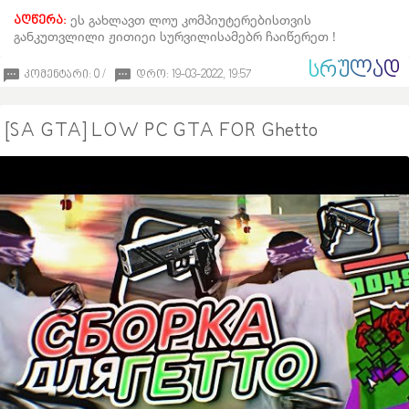
ეს გახლავთ ლოუ კომპიუტერებისთვის
აღწერა:
განკუთვლილი ჟითიეი სურვილისამებრ ჩაიწერეთ !
ᲡᲠᲣᲚᲐᲓ
კომენტარი: 0 /
დრო: 19-03-2022, 19:57
[SA GTA] LOW PC GTA FOR Ghetto