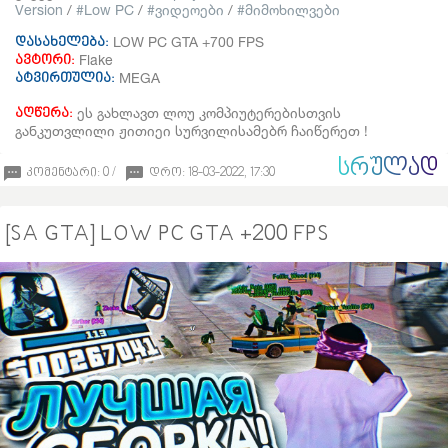
Version
/
Low PC
/
ვიდეოები
/
მიმოხილვები
LOW PC GTA +700 FPS
დასახელება:
Flake
ავტორი:
MEGA
ატვირთულია:
ეს გახლავთ ლოუ კომპიუტერებისთვის
აღწერა:
განკუთვლილი ჟითიეი სურვილისამებრ ჩაიწერეთ !
ᲡᲠᲣᲚᲐᲓ
კომენტარი: 0 /
დრო: 18-03-2022, 17:30
[SA GTA] LOW PC GTA +200 FPS