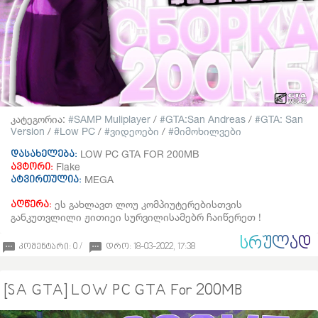
კატეგორია:
SAMP Muliplayer
/
GTA:San Andreas
/
GTA: San
Version
/
Low PC
/
ვიდეოები
/
მიმოხილვები
LOW PC GTA FOR 200MB
დასახელება:
Flake
ავტორი:
MEGA
ატვირთულია:
ეს გახლავთ ლოუ კომპიუტერებისთვის
აღწერა:
განკუთვლილი ჟითიეი სურვილისამებრ ჩაიწერეთ !
ᲡᲠᲣᲚᲐᲓ
კომენტარი: 0 /
დრო: 18-03-2022, 17:38
[SA GTA] LOW PC GTA For 200MB