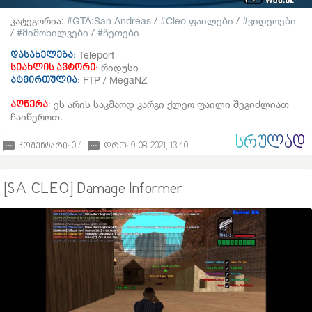
კატეგორია:
GTA:San Andreas
/
Cleo ფაილები
/
ვიდეოები
/
მიმოხილვები
/
ჩეთები
Teleport
დასახელება:
რიდუსი
სიახლის ავტორი:
FTP / MegaNZ
ატვირთულია:
ეს არის საკმაოდ კარგი ქლეო ფაილი შეგიძლიათ
აღწერა:
ჩაიწეროთ.
ᲡᲠᲣᲚᲐᲓ
კომენტარი: 0 /
დრო: 9-08-2021, 13:40
[SA CLEO] Damage Informer