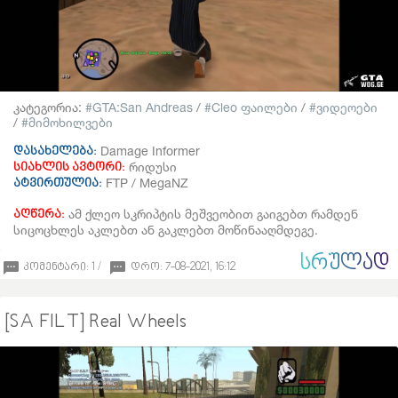
კატეგორია:
GTA:San Andreas
/
Cleo ფაილები
/
ვიდეოები
/
მიმოხილვები
Damage Informer
დასახელება:
რიდუსი
სიახლის ავტორი:
FTP / MegaNZ
ატვირთულია:
ამ ქლეო სკრიპტის მეშვეობით გაიგებთ რამდენ
აღწერა:
სიცოცხლეს აკლებთ ან გაკლებთ მოწინააღმდეგე.
ᲡᲠᲣᲚᲐᲓ
კომენტარი: 1 /
დრო: 7-08-2021, 16:12
[SA FILT] Real Wheels