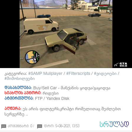
კატეგორია:
SAMP Muliplayer
/
Filterscripts
/
ვიდეოები
/
მიმოხილვები
Buy/Sell Car - მანქანის ყიდვა/გაყიდვა
დასახელება:
რიდუსი
სიახლის ავტორი:
FTP / Yandex Disk
ატვირთულია:
ეს არის ფილტერსკრიპტი რომელითაც შეძლებთ
აღწერა:
სერვერზე ..
ᲡᲠᲣᲚᲐᲓ
კომენტარი: 0 /
დრო: 9-08-2021, 13:53