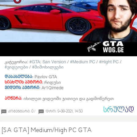
კატეგორია:
GTA: San Version
/
Medium PC
/
Hight PC
/
ვიდეოები
/
მიმოხილვები
Pavlov GTA
დასახელება:
რიდუსი
სიახლის ავტორი:
Ar1Qimede
ვიდეოს ავტორი:
იხილეთ ვიდეოში ჯითიეი და გადმოწერეთ
აღწერა:
ᲡᲠᲣᲚᲐᲓ
კომენტარი: 0 /
დრო: 9-08-2021, 14:50
[SA GTA] Medium/High PC GTA