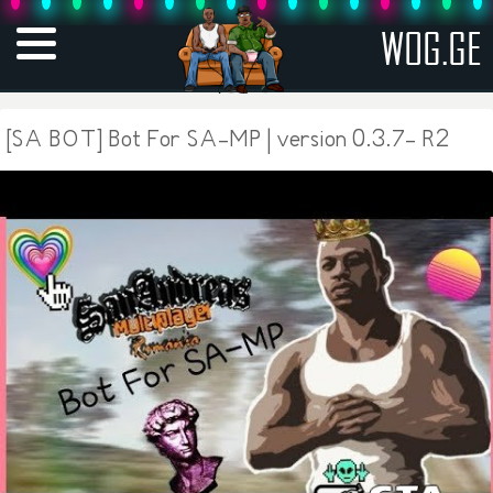
WOG.GE
[SA BOT] Bot For SA-MP | version 0.3.7- R2