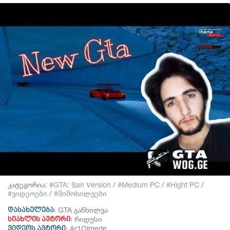
კატეგორია:
GTA: San Version
/
Medium PC
/
Hight PC
/
ვიდეოები
/
მიმოხილვები
GTA განხილვა
დასახელება:
რიდუსი
სიახლის ავტორი:
Ar1Qimede
ვიდეოს ავტორი: