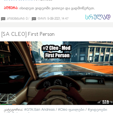
იხილეთ ვიდეოში ჯითიეი და გადმოწერეთ.
აღწერა:
ᲡᲠᲣᲚᲐᲓ
კომენტარი: 0 /
დრო: 9-08-2021, 14:47
[SA CLEO] First Person
კატეგორია:
GTA:San Andreas
/
Cleo ფაილები
/
ვიდეოები