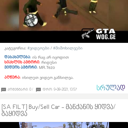
კატეგორია:
ვიდეოები
/
მიმოხილვები
ის რაც არ იცოდით
დასახელება:
რიდუსი
სიახლის ავტორი:
MR.Tezo
ვიდეოს ავტორი:
იხილეთ ვიდეო განხილვა.
აღწერა:
ᲡᲠᲣᲚᲐᲓ
კომენტარი: 0 /
დრო: 9-08-2021, 13:57
[SA FILT] Buy/Sell Car - მანქანის ყიდვა/
გაყიდვა