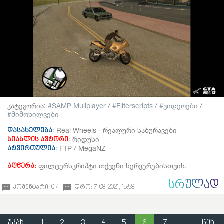
კატეგორია:
SAMP Muliplayer
/
Filterscripts
/
ვიდეოები
/
მიმოხილვები
Real Wheels - რეალური საბურავები
დასახელება:
რიდუსი
სიახლის ავტორი:
FTP / MegaNZ
ატვირთულია:
ფილტერსკრიპტი თქვენი სერვერებისთვის.
აღწერა:
ᲡᲠᲣᲚᲐᲓ
კომენტარი: 0 /
დრო: 7-08-2021, 15:58
უკან
1
2
3
4
5
6
7
წინ