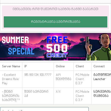
იმისათვის რომ დაწეროთ საიტის ჩატში გაიარეთ
ᲠᲔᲒᲘᲡᲢᲠᲐᲪᲘᲐ/ᲐᲕᲢᲝᲠᲘᲖᲐᲪᲘᲐ
Server Name
IP
Online
Client
Connect
- Excellent
185.169.134.100:7777
API
PC/Mobile
გადმოწე
Dreams Role
შეცდომა
Client
Launcher
Play
0.3.7
- [შენი
შენი სერვერი
X/X
PC/Mobile
სერვერის
სერვერის
აქ
Client
დამტება
სახელი]™
0.3.7