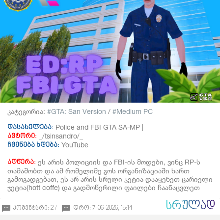
კატეგორია:
GTA: San Version
/
Medium PC
Police and FBI GTA SA-MP |
დასახელება:
_/tsinsandro/_
ავტორი:
YouTube
ჩვენება ხდება:
ეს არის პოლიციის და FBI-ის მოდები, ვინც RP-ს
აღწერა:
თამაშობთ და ამ რომელიმე გოს ორგანიზაციაში ხართ
გამოგადგებათ, ეს არ არის სრული ჯეტია დააყენეთ ცარიელი
ჯეტია(hott coffe) და გადმოწერილი ფაილები ჩაანაცვლეთ
ᲡᲠᲣᲚᲐᲓ
კომენტარი: 2 /
დრო: 7-06-2026, 15:14