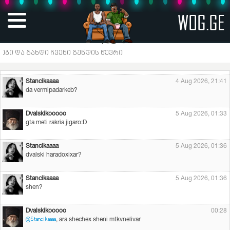
WOG.GE
Gigi sepiashvili
4 Aug 2026, 20:30
vyidi umagresi
Gigi sepiashvili
4 Aug 2026, 20:31
 ჩვენი გუნდის წევრი
ia
Stancikaaaa
4 Aug 2026, 21:41
da vermipadarkeb?
Dvalskikooooo
5 Aug 2026, 01:33
gta meti rakria jigaro:D
Stancikaaaa
5 Aug 2026, 01:36
dvalski haradoxixar?
Stancikaaaa
5 Aug 2026, 01:36
shen?
Dvalskikooooo
00:28
, ara shechex sheni mtkvnelivar
@Stancikaaaa