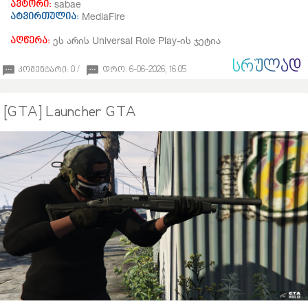
sabae
ავტორი:
MediaFire
ატვირთულია:
ეს არის Universal Role Play-ის ჯეტია
აღწერა:
ᲡᲠᲣᲚᲐᲓ
კომენტარი: 0 /
დრო: 6-06-2026, 16:05
[GTA] Launcher GTA