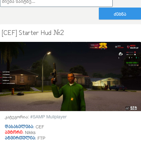
ᲫᲔᲑᲜᲐ
[CEF] Starter Hud #2
კატეგორია:
SAMP Muliplayer
CEF
დასახელება:
Nikks
ავტორი:
FTP
ატვირთულია: