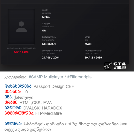
კატეგორია:
SAMP Muliplayer
/
Filterscripts
Passport Design CEF
დასახელება:
1.0
ვერსია:
ქართული
ენა:
HTML,CSS,JAVA
ძრავი:
DVALSKI HARADOX
ავტორი:
FTP/Mediafire
ატვირთულია:
პასპორტის დიზაინი cef ზე მხოლოდ დიზაინია java
აღწერა:
თქვენ უნდა გაუწეროთ