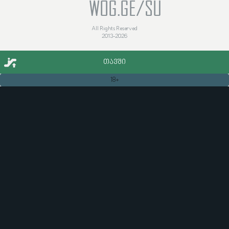
WOG.GE/SU
All Rights Reserved
2013-2026
ᲗᲐᲕᲨᲘ
18+