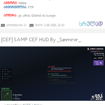
Nikks
ავტორი:
FTP
ატვირთულია:
ეს არის Grand ის საიტი
აღწერა:
ᲡᲠᲣᲚᲐᲓ
კომენტარი: 0 /
დრო: 3-06-2026, 22:49
[CEF] SAMP CEF HUD By _Sanmiror_
კატეგორია:
CEF
/
სხვა