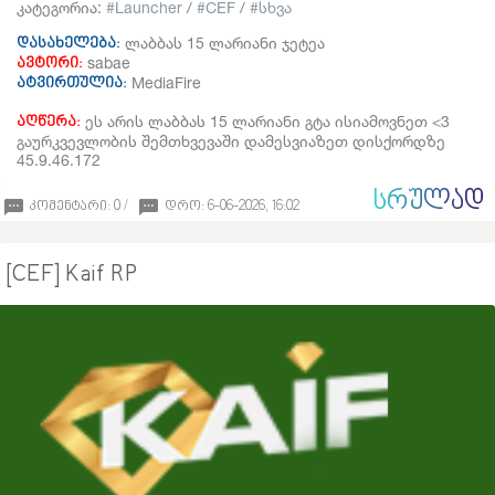
კატეგორია:
Launcher
/
CEF
/
სხვა
ლაბბას 15 ლარიანი ჯეტეა
დასახელება:
sabae
ავტორი:
MediaFire
ატვირთულია:
ეს არის ლაბბას 15 ლარიანი გტა ისიამოვნეთ <3
აღწერა:
გაურკვევლობის შემთხვევაში დამესვიაზეთ დისქორდზე
45.9.46.172
ᲡᲠᲣᲚᲐᲓ
კომენტარი: 0 /
დრო: 6-06-2026, 16:02
[CEF] Kaif RP