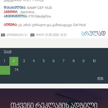
SAMP CEF HUD
დასახელება:
_Sanmiror_
ავტორი:
FTP/MediaFire
ატვირთულია:
ეს არის უბრალო და გამოსადეგი Cef Hud
აღწერა:
ᲡᲠᲣᲚᲐᲓ
კომენტარი: 6 /
დრო: 31-05-2026, 10:33
უკან
1
2
3
4
5
6
7
8
9
10
...
74
წინ
თქვენი რეკლამის ადგილი