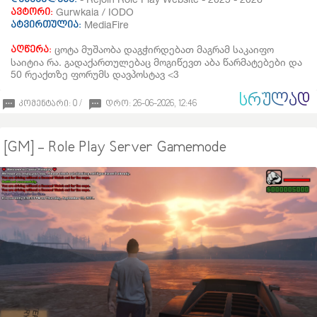
Gurwkaia / IODO
ავტორი:
MediaFire
ატვირთულია:
ცოტა მუშაობა დაგჭირდებათ მაგრამ საკაიფო
აღწერა:
საიტია რა. გადაქართულებაც მოგიწევთ აბა წარმატებები და
50 რეაქთზე ფორუმს დავპოსტავ <3
ᲡᲠᲣᲚᲐᲓ
კომენტარი: 0 /
დრო: 26-06-2026, 12:46
[GM] - Role Play Server Gamemode