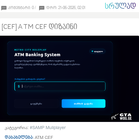
ᲡᲠᲣᲚᲐᲓ
კომენტარი: 0 /
დრო: 21-06-2026, 02:01
[CEF] ATM CEF დიზაინი
კატეგორია:
SAMP Muliplayer
ATM CEF
დასახელება: