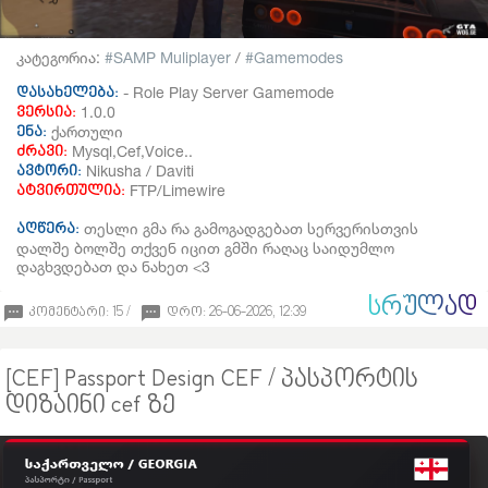
კატეგორია:
SAMP Muliplayer
/
Gamemodes
- Role Play Server Gamemode
დასახელება:
1.0.0
ვერსია:
ქართული
ენა:
Mysql,Cef,Voice..
ძრავი:
Nikusha / Daviti
ავტორი:
FTP/Limewire
ატვირთულია:
თესლი გმა რა გამოგადგებათ სერვერისთვის
აღწერა:
დალშე ბოლშე თქვენ იცით გმში რაღაც საიდუმლო
დაგხვდებათ და ნახეთ <3
ᲡᲠᲣᲚᲐᲓ
კომენტარი: 15 /
დრო: 26-06-2026, 12:39
[CEF] Passport Design CEF / პასპორტის
დიზაინი cef ზე