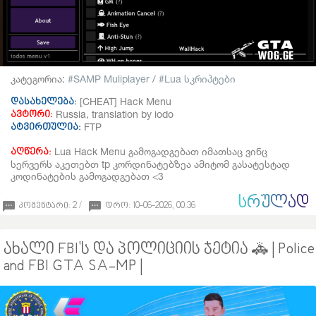
კატეგორია:
SAMP Muliplayer
/
Lua სკრიპტები
[CHEAT] Hack Menu
დასახელება:
Russia, translation by iodo
ავტორი:
FTP
ატვირთულია:
Lua Hack Menu გამოგადგებათ იმათსაც ვინც
აღწერა:
სერვერს აკეთებთ tp კორდინატებზეა ამიტომ გასატესტად
კოდინატების გამოგადგებათ <3
ᲡᲠᲣᲚᲐᲓ
კომენტარი: 2 /
დრო: 10-06-2026, 00:36
ახალი FBI'ს და პოლიციის ჯეტია 🚓 | Police
and FBI GTA SA-MP |