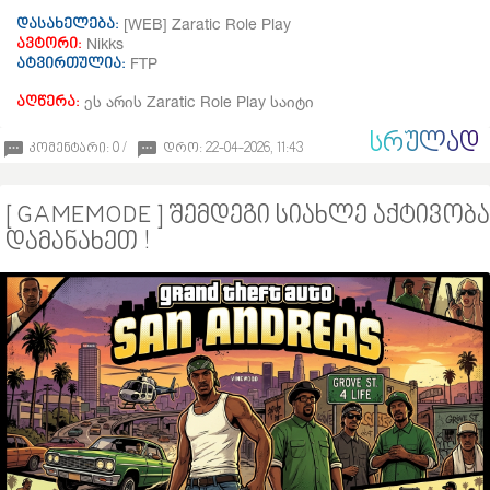
[WEB] Zaratic Role Play
დასახელება:
Nikks
ავტორი:
FTP
ატვირთულია:
ეს არის Zaratic Role Play საიტი
აღწერა:
ᲡᲠᲣᲚᲐᲓ
კომენტარი: 0 /
დრო: 22-04-2026, 11:43
[ GAMEMODE ] შემდეგი სიახლე აქტივობა
დამანახეთ !