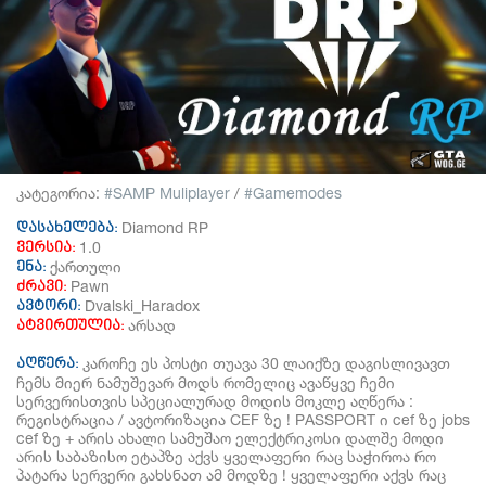
კატეგორია:
SAMP Muliplayer
/
Gamemodes
Diamond RP
დასახელება:
1.0
ვერსია:
ქართული
ენა:
Pawn
ძრავი:
Dvalski_Haradox
ავტორი:
არსად
ატვირთულია:
კაროჩე ეს პოსტი თუავა 30 ლაიქზე დაგისლივავთ
აღწერა:
ჩემს მიერ ნამუშევარ მოდს რომელიც ავაწყვე ჩემი
სერვერისთვის სპეციალურად მოდის მოკლე აღწერა :
რეგისტრაცია / ავტორიზაცია CEF ზე ! PASSPORT ი cef ზე jobs
cef ზე + არის ახალი სამუშაო ელექტრიკოსი დალშე მოდი
არის საბაზისო ეტაპზე აქვს ყველაფერი რაც საჭიროა რო
პატარა სერვერი გახსნათ ამ მოდზე ! ყველაფერი აქვს რაც