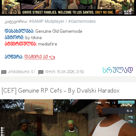
კატეგორია:
SAMP Muliplayer
/
Gamemodes
დასახელება:
Genuine Old Gamemode
ავტორი:
by tikina
ატვირთულია:
mediafire
აღწერა:
დაჭირე აქ
👈
ᲡᲠᲣᲚᲐᲓ
კომენტარი: 0 /
დრო: 15-04-2026, 21:50
[CEF] Genuine RP Cefs - By Dvalski Haradox