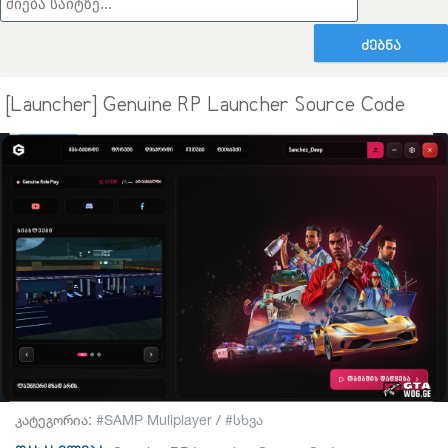
ᲫᲔᲑᲜᲐ
[Launcher] Genuine RP Launcher Source Code
კატეგორია:
SAMP Muliplayer
/
სხვა