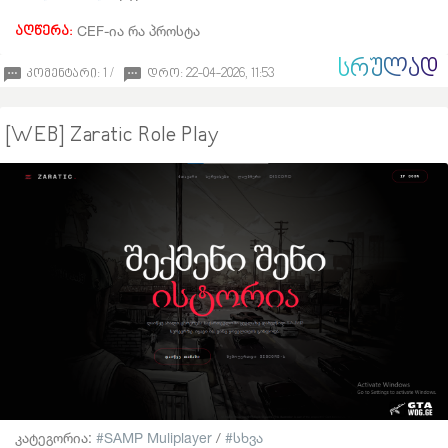
CEF-ია რა პროსტა
აღწერა:
ᲡᲠᲣᲚᲐᲓ
კომენტარი: 1 /
დრო: 22-04-2026, 11:53
[WEB] Zaratic Role Play
კატეგორია:
SAMP Muliplayer
/
სხვა