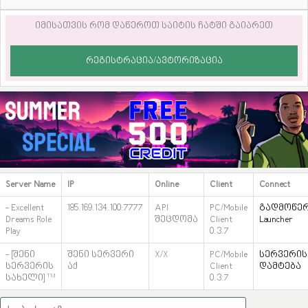
იმისათვის რომ დაწეროთ საიტის ჩატში გაიარეთ
ᲠᲔᲒᲘᲡᲢᲠᲐᲪᲘᲐ/ᲐᲕᲢᲝᲠᲘᲖᲐᲪᲘᲐ
Server Name
IP
Online
Client
Connect
- Excellent
185.169.134.100:7777
API
PC/Mobile
გადმოწე
Dreams Role
შეცდომა
Client
Launcher
Play
0.3.7
- [შენი
შენი სერვერი
X/X
PC/Mobile
სერვერის
სერვერის
აქ
Client
დამტება
სახელი]™
0.3.7