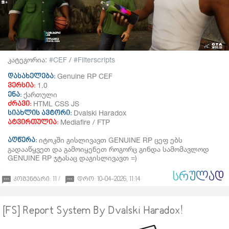
კატეგორია:
CEF
/
Filterscripts
Genuine RP CEF
დასახელება:
1.0
ვერსია:
ქართული
ენა:
HTML CSS JS
ძრავი:
Dvalski Haradox
სიახლის ავტორი:
Mediafire / FTP
ატვირთულია:
იტოკში გისლივავთ GENUINE RP ცეფ ებს
აღწერა:
გადააწყვეთ და გამოიყენეთ როგორც გინდა სამომავლოდ
GENUINE RP ჯტასაც დაგისლივავთ =)
ᲡᲠᲣᲚᲐᲓ
კომენტარი: 11 /
დრო: 10-04-2026, 11:14
[FS] Report System By Dvalski Haradox!