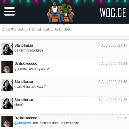
WOG.GE
Gigi sepiashvili
4 Aug 2026, 20:30
vyidi umagresi
Gigi sepiashvili
4 Aug 2026, 20:31
ჩვენი გუნდის წევრი
ia
Stancikaaaa
4 Aug 2026, 21:41
da vermipadarkeb?
Dvalskikooooo
5 Aug 2026, 01:33
gta meti rakria jigaro:D
Stancikaaaa
5 Aug 2026, 01:36
dvalski haradoxixar?
Stancikaaaa
5 Aug 2026, 01:36
shen?
Dvalskikooooo
00:28
, ara shechex sheni mtkvnelivar
@Stancikaaaa